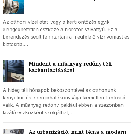
Az otthoni vízellátás vagy a kerti öntözés egyik
elengedhetetlen eszköze a hidrofor szivattyú. Ez a
berendezés segít fenntartani a megfelelő víznyomást és
biztosítja,…
Mindent a műanyag redőny téli
karbantartásáról
A hideg téli hónapok beköszöntével az otthonunk
kényelme és energiahatékonysága kiemelten fontossá
válik. A műanyag redőny például ebben a szezonban
kiváló eszközként szolgálhat,…
Az urbanizáció, mint téma a modern