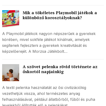
Mik a tökéletes Playmobil játékok a
különböző korosztályoknak?
A Playmobil játékok nagyon népszerűek a gyerekek
körében, mivel sokféle játékot kínálnak, amelyek
segítenek fejleszteni a gyerekek kreativitását és
képzelőerejét. A Morzsa Játékbolt…
A szövet pelenka rövid története az
őskortól napjainkig
A textil pelenka használatát az ősi civilizációkig
vezethetjük vissza, ahol természetes anyag
felhasználásával, például állatbőrből, fűből és puha
levelekből állították elő a pelenkákat.…