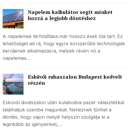
Napelem kalkulátor segít minket
hozzá a legjobb döntéshez
A napelemek térhódítása már hosszú évek óta tart. Ez
lehetőséget ad rá, hogy egyre korszerűbb technológiák
kerüljenek alkalmazásra, melyek révén nő a
napelemes…
Esküvői ruhaszalon Budapest kedvelt
részén
Esküvői divatszalon után kutakodva pazar választékkal
találhatjuk szembe magunkat. Nehéznek tűnhet a
döntés, hogy vajon melyik helyszín szolgálja ki a
leginkább az igényeinket,…