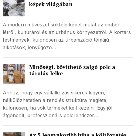
képek világában
A modern művészet sokféle képet mutat az emberi
létről, kultúráról és az urbánus környezetről. A kortárs
festmények, különösen az urbanizáció témájú
alkotások, lenyűgöző…
Minőségi, bővíthető salgó polc a
tárolás lelke
Ahhoz, hogy egy vállalkozás sikeres legyen,
nélkülözhetetlen a rend és struktúra megléte,
különösen, ha sok terméket kell kezelni. Egy jól
átgondolt, professzionális polcrendszer…
Az 5 leggyakoribb hiba a költöztetés