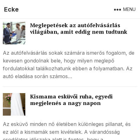
Ecke
MENU
Meglepetések az autófelvásárlás
világában, amit eddig nem tudtunk
Az autófelvásárlás sokak számára ismerős fogalom, de
kevesen gondolnak bele, hogy milyen meglepő
fordulatokkal találkozhatunk ebben a folyamatban. Az
autó eladása során számos…
Kismama esküvői ruha, egyedi
megjelenés a nagy napon
Az esküvő minden nő életében különleges pillanat, és
ez alól a kismamák sem kivételek. A várandósság
csodálatos időszaka alatt is fontos, hogy a…