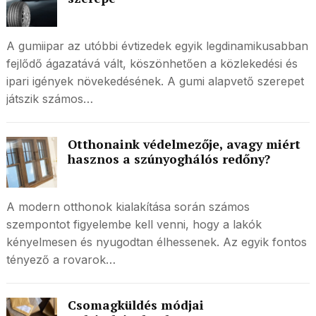
A gumiipar az utóbbi évtizedek egyik legdinamikusabban
fejlődő ágazatává vált, köszönhetően a közlekedési és
ipari igények növekedésének. A gumi alapvető szerepet
játszik számos…
Otthonaink védelmezője, avagy miért
hasznos a szúnyoghálós redőny?
A modern otthonok kialakítása során számos
szempontot figyelembe kell venni, hogy a lakók
kényelmesen és nyugodtan élhessenek. Az egyik fontos
tényező a rovarok…
Csomagküldés módjai