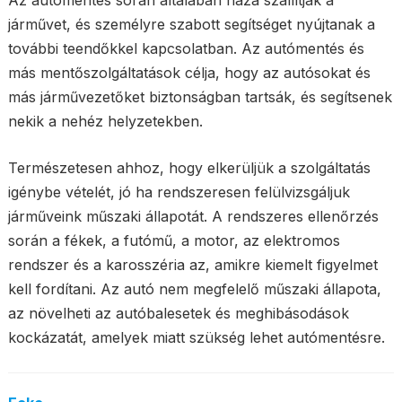
Az autómentés során általában haza szállítják a
járművet, és személyre szabott segítséget nyújtanak a
további teendőkkel kapcsolatban. Az autómentés és
más mentőszolgáltatások célja, hogy az autósokat és
más járművezetőket biztonságban tartsák, és segítsenek
nekik a nehéz helyzetekben.
Természetesen ahhoz, hogy elkerüljük a szolgáltatás
igénybe vételét, jó ha rendszeresen felülvizsgáljuk
járműveink műszaki állapotát. A rendszeres ellenőrzés
során a fékek, a futómű, a motor, az elektromos
rendszer és a karosszéria az, amikre kiemelt figyelmet
kell fordítani. Az autó nem megfelelő műszaki állapota,
az növelheti az autóbalesetek és meghibásodások
kockázatát, amelyek miatt szükség lehet autómentésre.