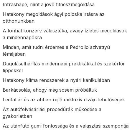
Infrashape, mint a jövő fitneszmegoldása
Hatékony megoldások ágyi poloska irtásra az
otthonunkban
A tonhal konzerv választéka, avagy ízletes megoldások
a mindennapokra
Minden, amit tudni érdemes a Pedrollo szivattyú
témájában
Duguláselhárítás mindennapi praktikákkal és szakértői
tippekkel
Hatékony klíma rendszerek a nyári kánikulában
Barkácsolás, ahogy még sosem próbáltuk
Ledfal ár és az abban rejlő exkluzív dizájn lehetőségek
Az autófelvásárlási procedúrák működése a
gyakorlatban
Az utánfutó gumi fontossága és a választási szempontjai