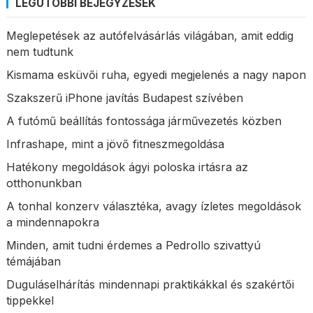
LEGUTÓBBI BEJEGYZÉSEK
Meglepetések az autófelvásárlás világában, amit eddig
nem tudtunk
Kismama esküvői ruha, egyedi megjelenés a nagy napon
Szakszerű iPhone javítás Budapest szívében
A futómű beállítás fontossága járművezetés közben
Infrashape, mint a jövő fitneszmegoldása
Hatékony megoldások ágyi poloska irtásra az
otthonunkban
A tonhal konzerv választéka, avagy ízletes megoldások
a mindennapokra
Minden, amit tudni érdemes a Pedrollo szivattyú
témájában
Duguláselhárítás mindennapi praktikákkal és szakértői
tippekkel