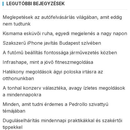
LEGUTÓBBI BEJEGYZÉSEK
Meglepetések az autófelvásárlás világában, amit eddig
nem tudtunk
Kismama esküvői ruha, egyedi megjelenés a nagy napon
Szakszerű iPhone javítás Budapest szívében
A futómű beállítás fontossága járművezetés közben
Infrashape, mint a jövő fitneszmegoldása
Hatékony megoldások ágyi poloska irtásra az
otthonunkban
A tonhal konzerv választéka, avagy ízletes megoldások
a mindennapokra
Minden, amit tudni érdemes a Pedrollo szivattyú
témájában
Duguláselhárítás mindennapi praktikákkal és szakértői
tippekkel