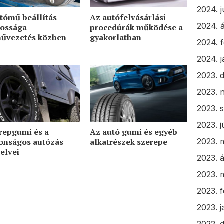
2024. j
tómű beállítás
Az autófelvásárlási
2024. á
tossága
procedúrák működése a
művezetés közben
gyakorlatban
2024. 
2024. 
2023. 
2023. 
2023. 
2023. j
repgumi és a
Az autó gumi és egyéb
2023. 
tonságos autózás
alkatrészek szerepe
elvei
2023. á
2023. 
2023. 
2023. 