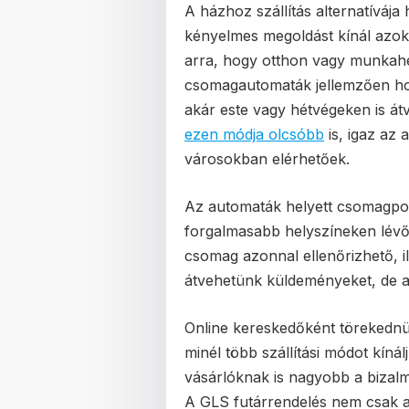
A házhoz szállítás alternatíváj
kényelmes megoldást kínál azok
arra, hogy otthon vagy munkah
csomagautomaták jellemzően hos
akár este vagy hétvégeken is át
ezen módja olcsóbb
is, igaz az
városokban elérhetőek.
Az automaták helyett csomagpont
forgalmasabb helyszíneken lévő
csomag azonnal ellenőrizhető, 
átvehetünk küldeményeket, de a
Online kereskedőként törekednünk
minél több szállítási módot kíná
vásárlóknak is nagyobb a bizalmu
A GLS futárrendelés nem csak a