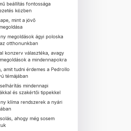
mű beállítás fontossága
ezetés közben
ape, mint a jövő
zmegoldása
ny megoldások ágyi poloska
a az otthonunkban
al konzerv választéka, avagy
s megoldások a mindennapokra
, amit tudni érdemes a Pedrollo
tyú témájában
selhárítás mindennapi
ákkal és szakértői tippekkel
ny klíma rendszerek a nyári
lában
solás, ahogy még sosem
tuk