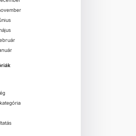
december
november
únius
május
február
január
riák
ég
kategória
tatás