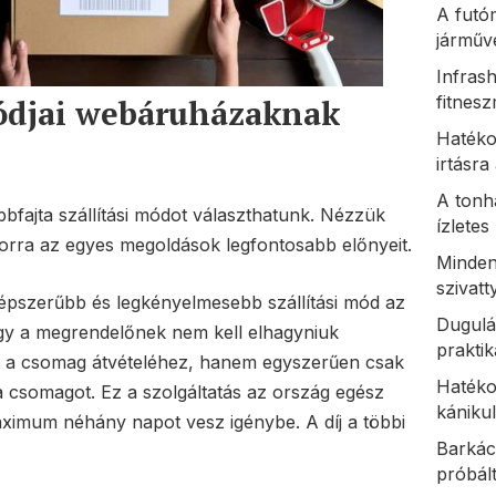
A futó
járműv
Infrash
fitnes
djai webáruházaknak
Hatéko
irtásr
A tonh
fajta szállítási módot választhatunk. Nézzük
ízlete
orra az egyes megoldások legfontosabb előnyeit.
Minden
szivat
népszerűbb és legkényelmesebb szállítási mód az
Dugulá
gy a megrendelőnek nem kell elhagyniuk
praktik
 a csomag átvételéhez, hanem egyszerűen csak
Hatéko
 a csomagot. Ez a szolgáltatás az ország egész
kániku
maximum néhány napot vesz igénybe. A díj a többi
Barkác
próbál