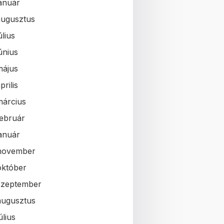
január
augusztus
úlius
únius
május
prilis
március
február
január
november
október
szeptember
augusztus
úlius