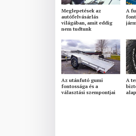
Meglepetések az
A fu
autófelvásárlás
fon
világában, amit eddig
jár
nem tudtunk
Az utánfutó gumi
A te
fontossága és a
biz
választási szempontjai
alap