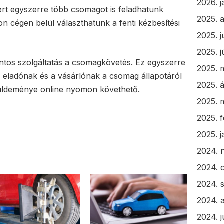
2026. 
ert egyszerre több csomagot is feladhatunk
2025. 
n cégen belül választhatunk a fenti kézbesítési
2025. j
2025. j
ontos szolgáltatás a csomagkövetés. Ez egyszerre
2025. 
z eladónak és a vásárlónak a csomag állapotáról
2025. á
küldeménye online nyomon követhető.
2025. 
2025. 
2025. 
2024. 
2024. 
2024. 
2024. 
2024. j