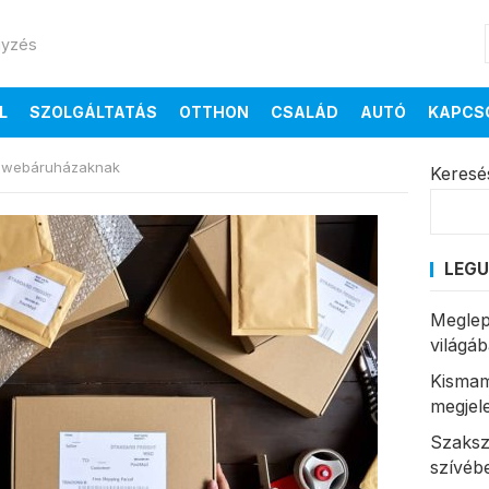
gyzés
L
SZOLGÁLTATÁS
OTTHON
CSALÁD
AUTÓ
KAPCS
 webáruházaknak
Keresé
LEGU
Meglep
világá
Kismam
megjel
Szaksz
szívéb