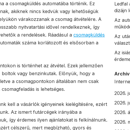
a ha a csomagküldés automatába történik. Ez
Ledfal 
dizájn
nak, akiknek nincs kedvük vagy lehetőségük
elyükön várakozzanak a csomag átvételére. A
Az aut
működé
szabb nyitvatartási idővel rendelkeznek, így
vehetők a rendelések. Ráadásul a
csomagküldés
Az utá
 automaták száma korlátozott és elsősorban a
választ
Az isiá
érdeme
okon is történhet az átvétel. Ezek jellemzően
 boltok vagy benzinkutak. Előnyük, hogy a
Archí
illetve a csomagpontokon általában nem csak
Interne
 csomagfeladás is lehetséges.
2026. j
2026. j
 kell a vásárlók igényeinek kielégítésére, ezért
ljunk. Az ismert futárcégek irányába a
2026. á
k, így érdemes ilyen ajánlatokat is felkínálnunk.
2026. 
zért célszerű, mert megbízható, gyors és