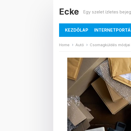
Ecke
Egy szelet ízletes beje
KEZDŐLAP
INTERNETPORTÁ
Home
Autó
Csomagküldés módjai