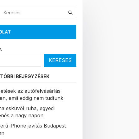
OLAT
s
KERESÉS
TÓBBI BEJEGYZÉSEK
etések az autófelvásárlás
ban, amit eddig nem tudtunk
a esküvői ruha, egyedi
enés a nagy napon
erű iPhone javítás Budapest
en