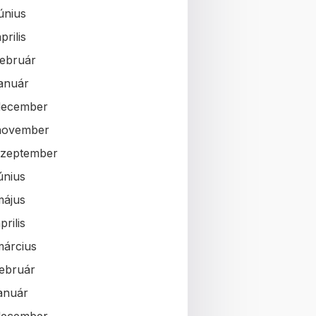
únius
prilis
február
január
december
november
szeptember
únius
május
prilis
március
február
január