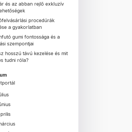
ár és az abban rejlő exkluzív
 lehetőségek
ófelvásárlási procedúrák
se a gyakorlatban
nfutó gumi fontossága és a
ási szempontjai
sz hosszú távú kezelése és mit
s tudni róla?
vum
tportál
úlius
únius
prilis
március