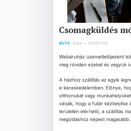
Csomagküldés mó
Ecke
—
2024.07.02.
·
AUTÓ
Webáruház üzemeltetőjeként több
meg röviden ezeket és vegyük s
A házhoz szállítás az egyik leg
e-kereskedelemben. Előnye, ho
otthonukat vagy munkahelyüket
várják, hogy a futár kézbesítse
területén elérhető, a szállítás 
megoldáshoz képest magasabb.