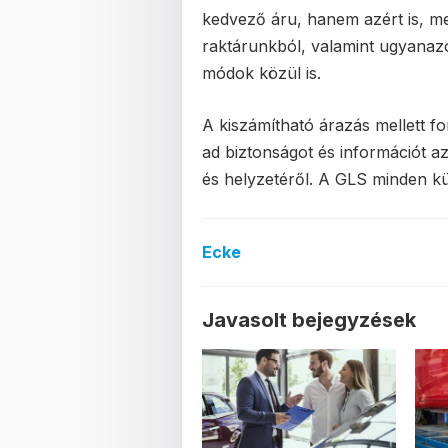
kedvező áru, hanem azért is, m
raktárunkból, valamint ugyanazo
módok közül is.
A kiszámítható árazás mellett f
ad biztonságot és információt a
és helyzetéről. A GLS minden 
Ecke
Javasolt bejegyzések