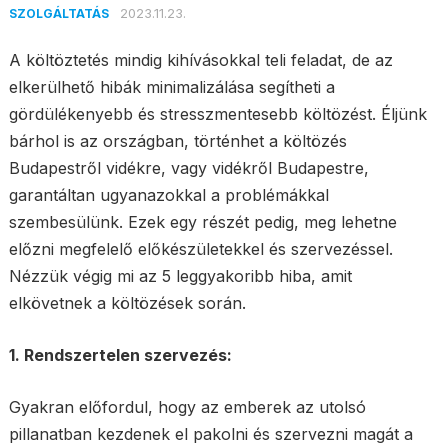
2023.11.23.
SZOLGÁLTATÁS
A költöztetés mindig kihívásokkal teli feladat, de az
elkerülhető hibák minimalizálása segítheti a
gördülékenyebb és stresszmentesebb költözést. Éljünk
bárhol is az országban, történhet a költözés
Budapestről vidékre, vagy vidékről Budapestre,
garantáltan ugyanazokkal a problémákkal
szembesülünk. Ezek egy részét pedig, meg lehetne
előzni megfelelő előkészületekkel és szervezéssel.
Nézzük végig mi az 5 leggyakoribb hiba, amit
elkövetnek a költözések során.
1. Rendszertelen szervezés:
Gyakran előfordul, hogy az emberek az utolsó
pillanatban kezdenek el pakolni és szervezni magát a