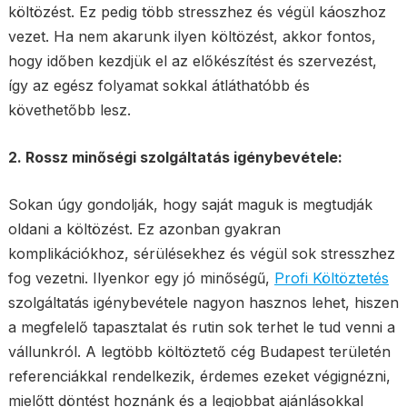
költözést. Ez pedig több stresszhez és végül káoszhoz
vezet. Ha nem akarunk ilyen költözést, akkor fontos,
hogy időben kezdjük el az előkészítést és szervezést,
így az egész folyamat sokkal átláthatóbb és
követhetőbb lesz.
2. Rossz minőségi szolgáltatás igénybevétele:
Sokan úgy gondolják, hogy saját maguk is megtudják
oldani a költözést. Ez azonban gyakran
komplikációkhoz, sérülésekhez és végül sok stresszhez
fog vezetni. Ilyenkor egy jó minőségű,
Profi Költöztetés
szolgáltatás igénybevétele nagyon hasznos lehet, hiszen
a megfelelő tapasztalat és rutin sok terhet le tud venni a
vállunkról. A legtöbb költöztető cég Budapest területén
referenciákkal rendelkezik, érdemes ezeket végignézni,
mielőtt döntést hoznánk és a legjobbat ajánlásokkal