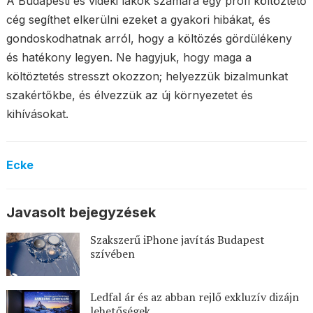
A Budapesti és vidéki lakók számára egy profi költöztető
cég segíthet elkerülni ezeket a gyakori hibákat, és
gondoskodhatnak arról, hogy a költözés gördülékeny
és hatékony legyen. Ne hagyjuk, hogy maga a
költöztetés stresszt okozzon; helyezzük bizalmunkat
szakértőkbe, és élvezzük az új környezetet és
kihívásokat.
Ecke
Javasolt bejegyzések
Szakszerű iPhone javítás Budapest
szívében
Ledfal ár és az abban rejlő exkluzív dizájn
lehetőségek