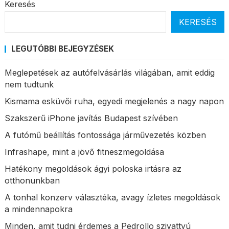
Keresés
KERESÉS
LEGUTÓBBI BEJEGYZÉSEK
Meglepetések az autófelvásárlás világában, amit eddig
nem tudtunk
Kismama esküvői ruha, egyedi megjelenés a nagy napon
Szakszerű iPhone javítás Budapest szívében
A futómű beállítás fontossága járművezetés közben
Infrashape, mint a jövő fitneszmegoldása
Hatékony megoldások ágyi poloska irtásra az
otthonunkban
A tonhal konzerv választéka, avagy ízletes megoldások
a mindennapokra
Minden, amit tudni érdemes a Pedrollo szivattyú