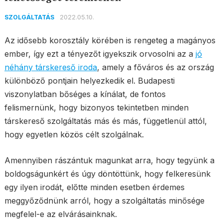
2022.05.10.
SZOLGÁLTATÁS
Az idősebb korosztály körében is rengeteg a magányos
ember, így ezt a tényezőt igyekszik orvosolni az a
jó
néhány társkereső iroda
, amely a főváros és az ország
különböző pontjain helyezkedik el. Budapesti
viszonylatban bőséges a kínálat, de fontos
felismernünk, hogy bizonyos tekintetben minden
társkereső szolgáltatás más és más, függetlenül attól,
hogy egyetlen közös célt szolgálnak.
Amennyiben rászántuk magunkat arra, hogy tegyünk a
boldogságunkért és úgy döntöttünk, hogy felkeresünk
egy ilyen irodát, előtte minden esetben érdemes
meggyőződnünk arról, hogy a szolgáltatás minősége
megfelel-e az elvárásainknak.