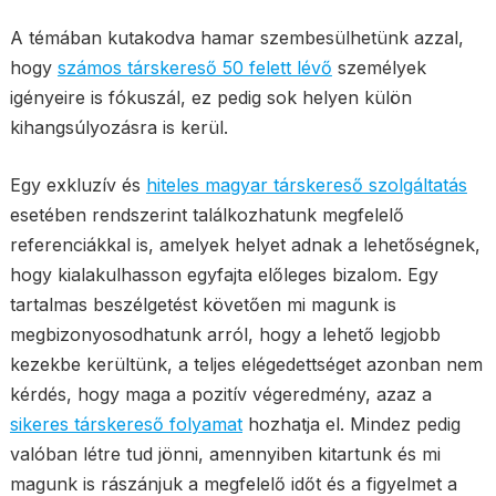
A témában kutakodva hamar szembesülhetünk azzal,
hogy
számos társkereső 50 felett lévő
személyek
igényeire is fókuszál, ez pedig sok helyen külön
kihangsúlyozásra is kerül.
Egy exkluzív és
hiteles magyar társkereső szolgáltatás
esetében rendszerint találkozhatunk megfelelő
referenciákkal is, amelyek helyet adnak a lehetőségnek,
hogy kialakulhasson egyfajta előleges bizalom. Egy
tartalmas beszélgetést követően mi magunk is
megbizonyosodhatunk arról, hogy a lehető legjobb
kezekbe kerültünk, a teljes elégedettséget azonban nem
kérdés, hogy maga a pozitív végeredmény, azaz a
sikeres társkereső folyamat
hozhatja el. Mindez pedig
valóban létre tud jönni, amennyiben kitartunk és mi
magunk is rászánjuk a megfelelő időt és a figyelmet a