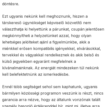
döntésre.
Ezt ugyanis nekünk kell meghoznunk, hiszen a
társkereső ügynökséget képviselő közvetítő nem
választhatja ki helyettünk a párunkat, csupán jelentősen
megkönnyítheti a helyzetünket azzal, hogy olyan
lehetséges jelölteket ajánl a figyelmünkbe, akik a
miénkkel erősen kompatibilis igényekkel, elvárásokkal,
tervekkel és vágyakkal rendelkeznek és akik belső és
külső jegyeikben egyaránt megfelelnek a
kívánalmainknak. Az energiát mindezeken túl nekünk
kell belefektetnünk az ismerkedésbe.
Ennél több segítséget sehol sem kaphatunk, ugyanis
bármilyen közösségi programon veszünk is részt, nincs
garancia arra nézve, hogy az általunk vonzónak talált
személy hasonló értékrenddel bír, mint mi, illetve arra