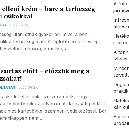
A futó
a elleni krém – harc a terhesség
járműv
i csíkokkal
Infrash
SÉG
2022.06.28.
·
fitnes
esség utáni striák gyakoriak, mivel a bőr
Hatéko
lik a terhesség alatt. A legtöbb nő terhességi
irtásr
at észlelhet a hason, a mellen, a…
A tonh
ízlete
Minden
zsirtás előtt – előzzük meg a
szivat
zsakat!
Dugulá
ÁLTATÁS
2022.06.27.
·
praktik
 oka lehet annak, ha szeretnénk, hogy
Hatéko
ak repkedjenek az udvaron. A darazsak például
kániku
nek más kártevőkkel szembeni védekezéssel. Bár
Barkác
semmiképpen nem…
próbál