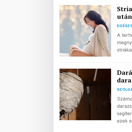
Stri
után
EGÉSZ
A terh
megnyú
striák
Dará
dara
SZOLG
Számos
darazs
segíte
ezek 