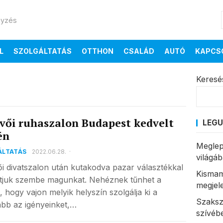
gyzés
L
SZOLGÁLTATÁS
OTTHON
CSALÁD
AUTÓ
KAPCS
Keresé
vői ruhaszalon Budapest kedvelt
LEGU
én
Meglep
ÁLTATÁS
2022.06.28.
·
világá
i divatszalon után kutakodva pazar választékkal
Kismam
atjuk szembe magunkat. Nehéznek tűnhet a
megjel
, hogy vajon melyik helyszín szolgálja ki a
Szaksz
ább az igényeinket,…
szívéb