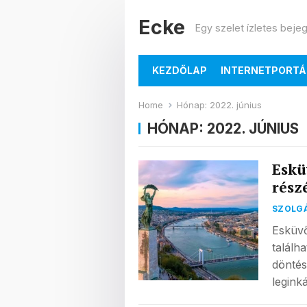
Ecke
Egy szelet ízletes beje
KEZDŐLAP
INTERNETPORTÁ
Home
Hónap:
2022. június
HÓNAP:
2022. JÚNIUS
Eskü
rész
SZOLG
Esküvő
találh
döntés
legink