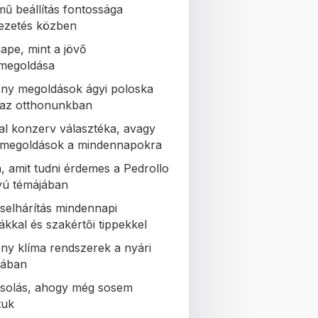
mű beállítás fontossága
ezetés közben
ape, mint a jövő
zmegoldása
ny megoldások ágyi poloska
a az otthonunkban
al konzerv választéka, avagy
s megoldások a mindennapokra
, amit tudni érdemes a Pedrollo
tyú témájában
selhárítás mindennapi
ákkal és szakértői tippekkel
ny klíma rendszerek a nyári
lában
solás, ahogy még sosem
tuk