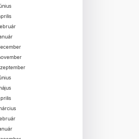
únius
prilis
február
január
december
november
szeptember
únius
május
prilis
március
február
január