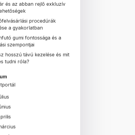
ár és az abban rejlő exkluzív
 lehetőségek
ófelvásárlási procedúrák
se a gyakorlatban
nfutó gumi fontossága és a
ási szempontjai
sz hosszú távú kezelése és mit
s tudni róla?
vum
tportál
úlius
únius
prilis
március