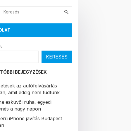
OLAT
s
KERESÉS
TÓBBI BEJEGYZÉSEK
etések az autófelvásárlás
ban, amit eddig nem tudtunk
a esküvői ruha, egyedi
enés a nagy napon
erű iPhone javítás Budapest
en