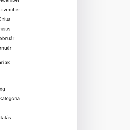
december
november
únius
május
február
január
riák
ég
kategória
tatás