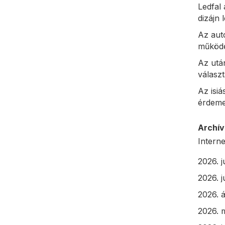
Ledfal 
dizájn
Az aut
működé
Az utá
választ
Az isiá
érdeme
Archí
Interne
2026. j
2026. j
2026. á
2026. 