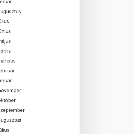
január
augusztus
úlius
únius
május
prilis
március
február
január
november
október
szeptember
augusztus
úlius