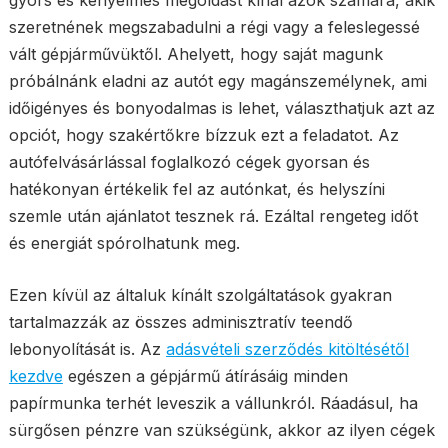
gyors és kényelmes megoldást kínál azok számára, akik
szeretnének megszabadulni a régi vagy a feleslegessé
vált gépjárművüktől. Ahelyett, hogy saját magunk
próbálnánk eladni az autót egy magánszemélynek, ami
időigényes és bonyodalmas is lehet, választhatjuk azt az
opciót, hogy szakértőkre bízzuk ezt a feladatot. Az
autófelvásárlással foglalkozó cégek gyorsan és
hatékonyan értékelik fel az autónkat, és helyszíni
szemle után ajánlatot tesznek rá. Ezáltal rengeteg időt
és energiát spórolhatunk meg.
Ezen kívül az általuk kínált szolgáltatások gyakran
tartalmazzák az összes adminisztratív teendő
lebonyolítását is. Az
adásvételi szerződés kitöltésétől
kezdve
egészen a gépjármű átírásáig minden
papírmunka terhét leveszik a vállunkról. Ráadásul, ha
sürgősen pénzre van szükségünk, akkor az ilyen cégek