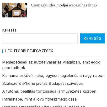
Csomagküldés módjai webáruházaknak
Keresés
KERESÉS
LEGUTÓBBI BEJEGYZÉSEK
Meglepetések az autófelvásárlás világában, amit eddig
nem tudtunk
Kismama esküvői ruha, egyedi megjelenés a nagy napon
Szakszerű iPhone javítás Budapest szívében
A futómű beállítás fontossága járművezetés közben
Infrashape, mint a jövő fitneszmegoldása
Hatékony megoldások ágyi poloska irtásra az