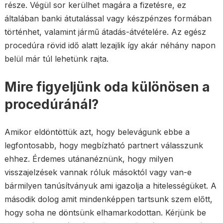
része. Végül sor kerülhet magára a fizetésre, ez
általában banki átutalással vagy készpénzes formában
történhet, valamint jármű átadás-átvételére. Az egész
procedúra rövid idő alatt lezajlik így akár néhány napon
belül már túl lehetünk rajta.
Mire figyeljünk oda különösen a
procedúránál?
Amikor eldöntöttük azt, hogy belevágunk ebbe a
legfontosabb, hogy megbízható partnert válasszunk
ehhez. Érdemes utánanéznünk, hogy milyen
visszajelzések vannak róluk másoktól vagy van-e
bármilyen tanúsítványuk ami igazolja a hitelességüket. A
második dolog amit mindenképpen tartsunk szem előtt,
hogy soha ne döntsünk elhamarkodottan. Kérjünk be