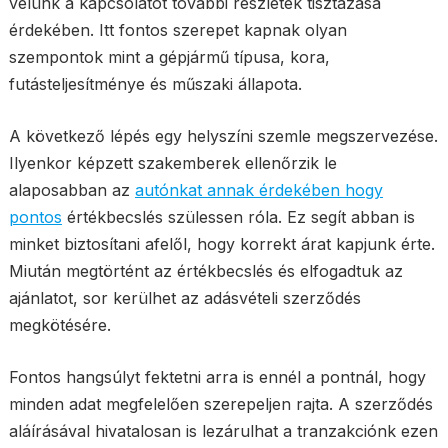
velünk a kapcsolatot további részletek tisztázása
érdekében. Itt fontos szerepet kapnak olyan
szempontok mint a gépjármű típusa, kora,
futásteljesítménye és műszaki állapota.
A következő lépés egy helyszíni szemle megszervezése.
Ilyenkor képzett szakemberek ellenőrzik le
alaposabban az
autónkat annak érdekében hogy
pontos
értékbecslés szülessen róla. Ez segít abban is
minket biztosítani afelől, hogy korrekt árat kapjunk érte.
Miután megtörtént az értékbecslés és elfogadtuk az
ajánlatot, sor kerülhet az adásvételi szerződés
megkötésére.
Fontos hangsúlyt fektetni arra is ennél a pontnál, hogy
minden adat megfelelően szerepeljen rajta. A szerződés
aláírásával hivatalosan is lezárulhat a tranzakciónk ezen