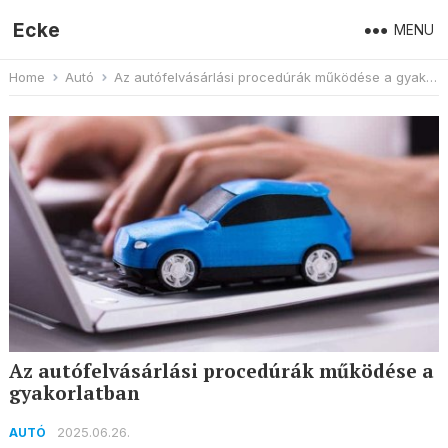
Ecke
MENU
Home
Autó
Az autófelvásárlási procedúrák működése a gyakorlatban
Az autófelvásárlási procedúrák működése a
gyakorlatban
2025.06.26.
AUTÓ