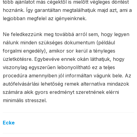
több ajánlatot más cégektől is mielőtt végleges döntést
hoznánk. Így garantáltan megtalálhatjuk majd azt, ami a
legjobban megfelel az igényeinknek.
Ne feledkezzünk meg továbbá arról sem, hogy legyen
nálunk minden szükséges dokumentum (például
forgalmi engedély), amikor sor kerül a tényleges
üzletkötésre. Egybevéve ennek okán láthatjuk, hogy
viszonylag egyszerűen lebonyolítható ez a teljes
procedúra amennyiben jól informáltan vágunk bele. Az
autófelvásárlási lehetőség remek alternatíva mindazok
számára akik gyors eredményt szeretnének elérni
minimális stresszel.
Ecke