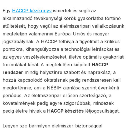
Egy
HACCP kézikönyv
ismerteti és segíti az
alkalmazandó tevékenységi körök gyakorlatba történő
átültetését, hogy végül az élelmiszeripari vállalkozásunk
megfeleljen valamennyi Európai Uniós és magyar
jogszabálynak. A HACCP felhívja a figyelmet a kritikus
pontokra, kihangsúlyozza a technológiai leírásokat és
az egyes veszélyelemzéseket, illetve optimális gyakorlati
formulákat kínál. A megfelelően kiépített
HACCP
rendszer
mindig helyszínre szabott és naprakész, a
hozzá kapcsolódó oktatásnak pedig rendszeresen kell
megtörténnie, ami a NÉBIH ajánlása szerint évenkénti
periódus. Az élelmiszeripar erősen szerteágazó, a
követelmények pedig egyre szigorúbbak, mindezek
pedig életre hívják a
HACCP készítés
létjogosultságát.
Legyen szó bármilyen élelmiszer-biztonsággal