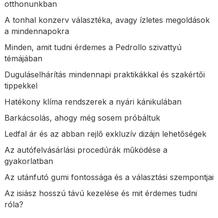
otthonunkban
A tonhal konzerv választéka, avagy ízletes megoldások
a mindennapokra
Minden, amit tudni érdemes a Pedrollo szivattyú
témájában
Duguláselhárítás mindennapi praktikákkal és szakértői
tippekkel
Hatékony klíma rendszerek a nyári kánikulában
Barkácsolás, ahogy még sosem próbáltuk
Ledfal ár és az abban rejlő exkluzív dizájn lehetőségek
Az autófelvásárlási procedúrák működése a
gyakorlatban
Az utánfutó gumi fontossága és a választási szempontjai
Az isiász hosszú távú kezelése és mit érdemes tudni
róla?