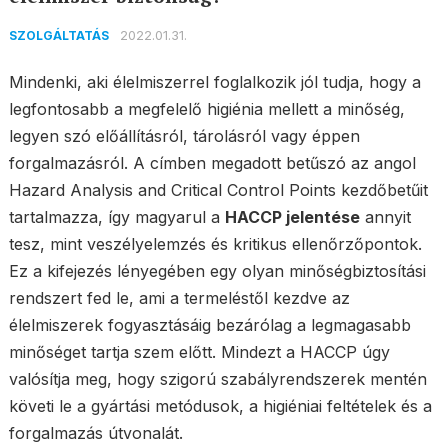
2022.01.31.
SZOLGÁLTATÁS
Mindenki, aki élelmiszerrel foglalkozik jól tudja, hogy a
legfontosabb a megfelelő higiénia mellett a minőség,
legyen szó előállításról, tárolásról vagy éppen
forgalmazásról. A címben megadott betűszó az angol
Hazard Analysis and Critical Control Points kezdőbetűit
tartalmazza, így magyarul a
HACCP jelentése
annyit
tesz, mint veszélyelemzés és kritikus ellenőrzőpontok.
Ez a kifejezés lényegében egy olyan minőségbiztosítási
rendszert fed le, ami a termeléstől kezdve az
élelmiszerek fogyasztásáig bezárólag a legmagasabb
minőséget tartja szem előtt. Mindezt a HACCP úgy
valósítja meg, hogy szigorú szabályrendszerek mentén
követi le a gyártási metódusok, a higiéniai feltételek és a
forgalmazás útvonalát.