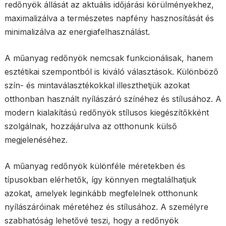
redőnyök állását az aktuális időjárási körülményekhez,
maximalizálva a természetes napfény hasznosítását és
minimalizálva az energiafelhasználást.
A műanyag redőnyök nemcsak funkcionálisak, hanem
esztétikai szempontból is kiváló választások. Különböző
szín- és mintaválasztékokkal illeszthetjük azokat
otthonban használt nyílászáró színéhez és stílusához. A
modern kialakítású redőnyök stílusos kiegészítőkként
szolgálnak, hozzájárulva az otthonunk külső
megjelenéséhez.
A műanyag redőnyök különféle méretekben és
típusokban elérhetők, így könnyen megtalálhatjuk
azokat, amelyek leginkább megfelelnek otthonunk
nyílászáróinak méretéhez és stílusához. A személyre
szabhatóság lehetővé teszi, hogy a redőnyök