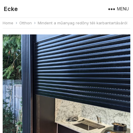
Ecke
MENU
Home
Otthon
Mindent a műanyag redőny téli karbantartásáról