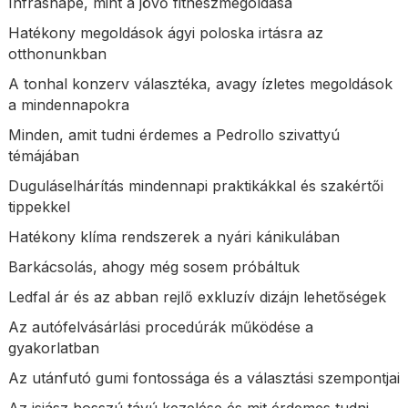
Infrashape, mint a jövő fitneszmegoldása
Hatékony megoldások ágyi poloska irtásra az
otthonunkban
A tonhal konzerv választéka, avagy ízletes megoldások
a mindennapokra
Minden, amit tudni érdemes a Pedrollo szivattyú
témájában
Duguláselhárítás mindennapi praktikákkal és szakértői
tippekkel
Hatékony klíma rendszerek a nyári kánikulában
Barkácsolás, ahogy még sosem próbáltuk
Ledfal ár és az abban rejlő exkluzív dizájn lehetőségek
Az autófelvásárlási procedúrák működése a
gyakorlatban
Az utánfutó gumi fontossága és a választási szempontjai