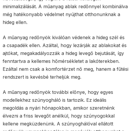
minimalizálását. A műanyag ablak redőnnyel kombinálva
még hatékonyabb védelmet nyújthat otthonunknak a
hideg ellen.
A műanyag redőnyök kiválóan védenek a hideg szél és
a csapadék ellen. Azáltal, hogy lezárják az ablakokat és
ajtókat, megakadályozzák a hideg levegő bejutását, így
fenntartva a kellemes hőmérsékletet a lakóterekben.
Ezáltal nem csak a komfortérzet nő meg, hanem a fűtési
rendszert is kevésbé terheljük meg.
A műanyag redőnyök további előnye, hogy egyes
modellekhez szúnyogháló is tartozik. Ez ideális
megoldás a nyári hónapokban, amikor szeretnénk
élvezni a friss levegőt anélkül, hogy szúnyogokkal
kellene megküzdenünk. A szúnyoghálóval ellátott