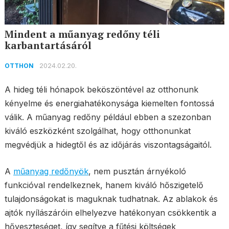
Mindent a műanyag redőny téli
karbantartásáról
2024.02.20.
OTTHON
A hideg téli hónapok beköszöntével az otthonunk
kényelme és energiahatékonysága kiemelten fontossá
válik. A műanyag redőny például ebben a szezonban
kiváló eszközként szolgálhat, hogy otthonunkat
megvédjük a hidegtől és az időjárás viszontagságaitól.
A
műanyag redőnyök
, nem pusztán árnyékoló
funkcióval rendelkeznek, hanem kiváló hőszigetelő
tulajdonságokat is maguknak tudhatnak. Az ablakok és
ajtók nyílászáróin elhelyezve hatékonyan csökkentik a
hőveszteséget, így segítve a fűtési költségek