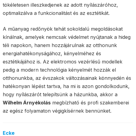
tökéletesen illeszkedjenek az adott nyílászáróhoz,
optimalizálva a funkcionalitást és az esztétikát.
A műanyag redőnyök tehát sokoldalú megoldásokat
kínálnak, amelyek nemcsak védelmet nyújtanak a hideg
téli napokon, hanem hozzájárulnak az otthonunk
energiahatékonyságához, kényelméhez és
esztétikájához is. Az elektromos vezérlésű modellek
pedig a modern technológia kényelmét hozzák el
otthonunkba, az évszakok változásainak könnyedén és
hatékonyan lépést tartva, ha mi is azon gondolkodunk,
hogy nyílászárót telepítsünk a házunkba, akkor a
Wilhelm Árnyékolás
megbízható és profi szakemberei
az egész folyamaton végigkísérnek bennünket.
Ecke