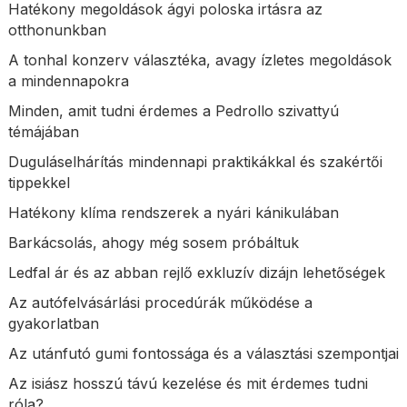
Hatékony megoldások ágyi poloska irtásra az
otthonunkban
A tonhal konzerv választéka, avagy ízletes megoldások
a mindennapokra
Minden, amit tudni érdemes a Pedrollo szivattyú
témájában
Duguláselhárítás mindennapi praktikákkal és szakértői
tippekkel
Hatékony klíma rendszerek a nyári kánikulában
Barkácsolás, ahogy még sosem próbáltuk
Ledfal ár és az abban rejlő exkluzív dizájn lehetőségek
Az autófelvásárlási procedúrák működése a
gyakorlatban
Az utánfutó gumi fontossága és a választási szempontjai
Az isiász hosszú távú kezelése és mit érdemes tudni
róla?