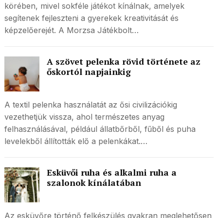
körében, mivel sokféle játékot kínálnak, amelyek
segítenek fejleszteni a gyerekek kreativitását és
képzelőerejét. A Morzsa Játékbolt…
A szövet pelenka rövid története az
őskortól napjainkig
A textil pelenka használatát az ősi civilizációkig
vezethetjük vissza, ahol természetes anyag
felhasználásával, például állatbőrből, fűből és puha
levelekből állították elő a pelenkákat.…
Esküvői ruha és alkalmi ruha a
szalonok kínálatában
Az esküvőre történő felkészülés gyakran meglehetősen