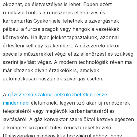
okozhat, de életveszélyes is lehet. Éppen ezért
rendkívül fontos a rendszeres ellenőrzés és
karbantartás.Gyakori jelei lehetnek a szivárgásnak
például a furcsa szagok vagy hangok a vezetékek
környékén. Ha ilyen jeleket tapasztalunk, azonnal
értesíteni kell egy szakembert. A gázszerelő ekkor
speciális műszerekkel végzi el az ellenőrzést és szükség
szerint javítást végez. A modern technológiák révén ma
már léteznek olyan érzékelők is, amelyek
automatikusan riasztanak szivárgás esetén.
A
gázszerelő szakma nélkülözhetetlen része
mindennapi
életünknek, legyen szó akár új rendszerek
telepítéséről vagy meglévők karbantartásáról és
javításáról. A gáz konvektor szerelőktől kezdve egészen
a komplex központi fűtési rendszereket kezelő
fűtésszerelőig mindegyikük hozzájárul ahhoz, hogy