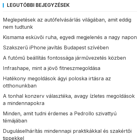
LEGUTÓBBI BEJEGYZÉSEK
Meglepetések az autófelvásárlás világában, amit eddig
nem tudtunk
Kismama esküvői ruha, egyedi megjelenés a nagy napon
Szakszerű iPhone javítás Budapest szívében
A futómű beállítás fontossága járművezetés közben
Infrashape, mint a jövő fitneszmegoldása
Hatékony megoldások ágyi poloska irtásra az
otthonunkban
A tonhal konzerv választéka, avagy ízletes megoldások
a mindennapokra
Minden, amit tudni érdemes a Pedrollo szivattyú
témájában
Duguláselhárítás mindennapi praktikákkal és szakértői
tippekkel