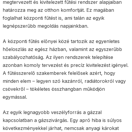
megtervezett és kivitelezett fűtési rendszer alapjaiban
határozza meg az otthon komfortját. Ez magában
foglalhat központi fűtést is, ami talán az egyik
legnépszerűbb megoldás napjainkban.
A központi fűtés előnyei közé tartozik az egyenletes
hőeloszlás az egész házban, valamint az egyszerűbb
szabályozhatóság. Az ilyen rendszerek telepítése
azonban komoly tervezést és precíz kivitelezést igényel.
A fűtésszerelő szakemberek felelősek azért, hogy
minden elem – legyen szó kazánról, radiátorokról vagy
csövekről – tökéletes összhangban működjön
egymással.
Az egyik legnagyobb veszélyforrás a gázzal
kapcsolatban a gázszivárgás. Egy apró hiba is súlyos
következményekkel járhat, nemcsak anyagi károkat