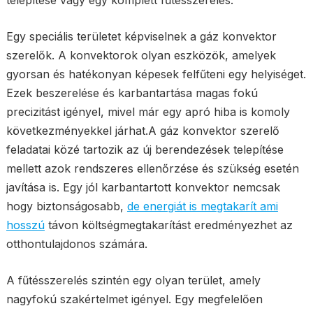
telepítése vagy egy komplett fűtésszerelés.
Egy speciális területet képviselnek a gáz konvektor
szerelők. A konvektorok olyan eszközök, amelyek
gyorsan és hatékonyan képesek felfűteni egy helyiséget.
Ezek beszerelése és karbantartása magas fokú
precizitást igényel, mivel már egy apró hiba is komoly
következményekkel járhat.A gáz konvektor szerelő
feladatai közé tartozik az új berendezések telepítése
mellett azok rendszeres ellenőrzése és szükség esetén
javítása is. Egy jól karbantartott konvektor nemcsak
hogy biztonságosabb,
de energiát is megtakarít ami
hosszú
távon költségmegtakarítást eredményezhet az
otthontulajdonos számára.
A fűtésszerelés szintén egy olyan terület, amely
nagyfokú szakértelmet igényel. Egy megfelelően