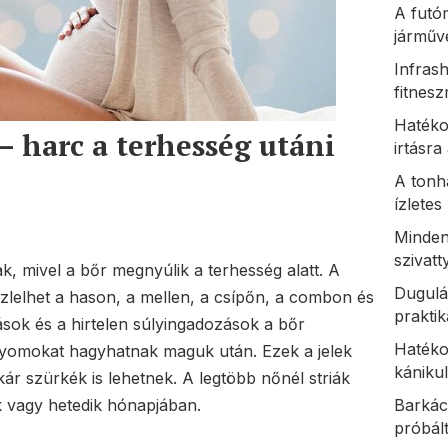
A futó
járműv
Infrash
fitnes
Hatéko
 – harc a terhesség utáni
irtásr
A tonh
ízlete
Minden
szivat
ak, mivel a bőr megnyúlik a terhesség alatt. A
Dugulá
szlelhet a hason, a mellen, a csípőn, a combon és
praktik
sok és a hirtelen súlyingadozások a bőr
Hatéko
yomokat hagyhatnak maguk után. Ezek a jelek
kániku
kár szürkék is lehetnek. A legtöbb nőnél striák
k vagy hetedik hónapjában.
Barkác
próbál