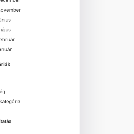
december
november
únius
május
február
január
riák
ég
kategória
tatás