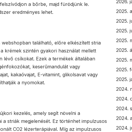
2026. 
 felszívódjon a bőrbe, majd fürödjünk le.
2025. 
szer eredményes lehet.
2025. j
2025. j
2025. 
ebshopban található, előre elkészített stria
2025. á
k a krémek szintén gyakori használat mellett
 lévő csíkokat. Ezek a termékek általában
2025. 
lagénfokozókat, keserűmandulát vagy
2025. 
ajat, kakaóvajat, E-vitamint, glikolsavat vagy
2025. 
yíthatják a nyomokat.
2024. 
2024. 
2024. 
 újkori kezelés, amely segít növelni a
2024. 
i a striák megjelenését. Ez történhet impulzusos
2024. j
ionált CO2 lézerterápiával. Míg az impulzusos