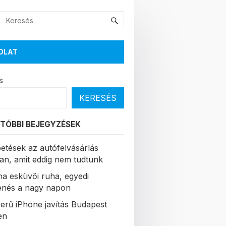
OLAT
s
KERESÉS
TÓBBI BEJEGYZÉSEK
etések az autófelvásárlás
ban, amit eddig nem tudtunk
a esküvői ruha, egyedi
enés a nagy napon
erű iPhone javítás Budapest
en