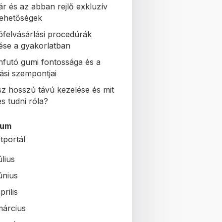
ár és az abban rejlő exkluzív
 lehetőségek
ófelvásárlási procedúrák
se a gyakorlatban
nfutó gumi fontossága és a
ási szempontjai
sz hosszú távú kezelése és mit
s tudni róla?
vum
tportál
úlius
únius
prilis
március