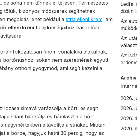
k, de soha nem tűnnek el teljesen. Természetes
Ledfal 
tőlük, bizonyos módszerek segíthetnek
dizájn
yen megoldás lehet például a
stria elleni krém
, ami
Az aut
őr elleni krém
tulajdonságaihoz hasonlóan
működé
javítására.
Az utá
választ
 során fokozatosan finom vonalakká alakulnak,
Az isiá
 a bőrtónushoz, sokan nem szeretnének együtt
érdeme
néhány otthoni gyógymód, ami segít kezelni a
Archí
Interne
2026. j
zírozása simává varázsolja a bőrt, és segít
2026. j
aj például hidratálja és hámlasztja a bőrt.
2026. á
és nagymértékben eltávolítja a striákat. Miután
2026. 
at a bőrbe, hagyjuk hatni 30 percig, hogy az