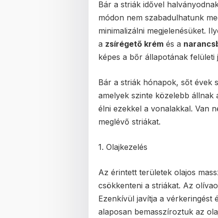
Bár a striák idővel halványodna
módon nem szabadulhatunk meg 
minimalizálni megjelenésüket. Il
a
zsírégető krém
és a
narancsb
képes a bőr állapotának felületi 
Bár a striák hónapok, sőt évek
amelyek szinte közelebb állnak
élni ezekkel a vonalakkal. Van 
meglévő striákat.
1. Olajkezelés
Az érintett területek olajos mass
csökkenteni a striákat. Az olívaol
Ezenkívül javítja a vérkeringést 
alaposan bemasszíroztuk az olaj