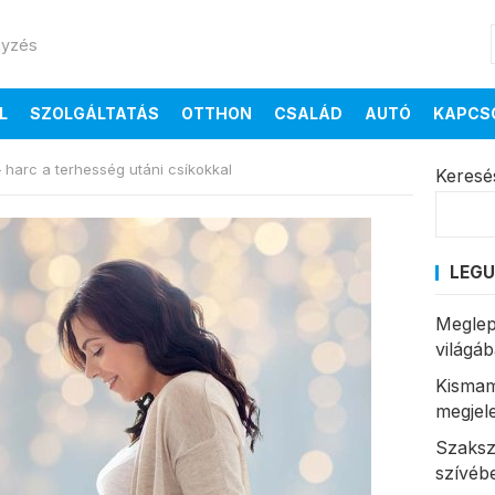
gyzés
L
SZOLGÁLTATÁS
OTTHON
CSALÁD
AUTÓ
KAPCS
 – harc a terhesség utáni csíkokkal
Keresé
LEGU
Meglep
világá
Kismam
megjel
Szaksz
szívéb