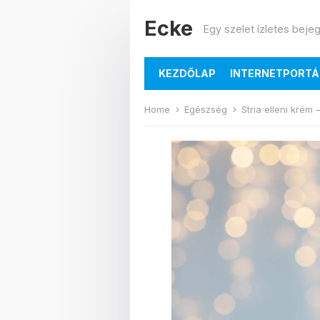
Ecke
Egy szelet ízletes beje
KEZDŐLAP
INTERNETPORTÁ
Home
Egészség
Stria elleni krém