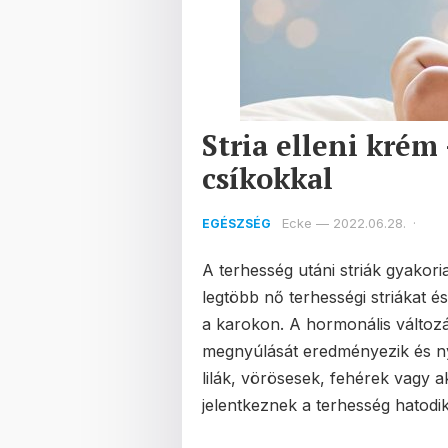
Stria elleni krém
csíkokkal
Ecke
—
2022.06.28.
·
EGÉSZSÉG
A terhesség utáni striák gyakori
legtöbb nő terhességi striákat é
a karokon. A hormonális változá
megnyúlását eredményezik és n
lilák, vörösesek, fehérek vagy a
jelentkeznek a terhesség hatodi