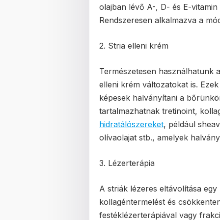
olajban lévő A-, D- és E-vitamin
Rendszeresen alkalmazva a mód
2. Stria elleni krém
Természetesen használhatunk a w
elleni krém változatokat is. Eze
képesek halványítani a bőrünkön
tartalmazhatnak tretinoint, kol
hidratálószereket
, például sheav
olívaolajat stb., amelyek halván
3. Lézerterápia
A striák lézeres eltávolítása egy
kollagéntermelést és csökkenten
festéklézerterápiával vagy frakc