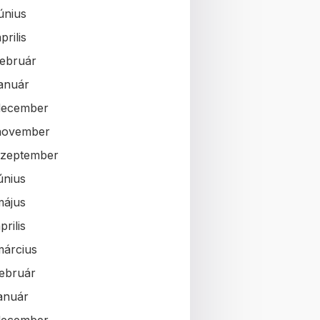
únius
prilis
február
január
december
november
szeptember
únius
május
prilis
március
február
január