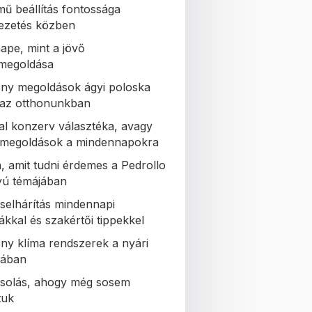
mű beállítás fontossága
ezetés közben
ape, mint a jövő
zmegoldása
ny megoldások ágyi poloska
a az otthonunkban
al konzerv választéka, avagy
s megoldások a mindennapokra
, amit tudni érdemes a Pedrollo
tyú témájában
selhárítás mindennapi
ákkal és szakértői tippekkel
ny klíma rendszerek a nyári
lában
solás, ahogy még sosem
tuk