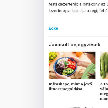
festéklézerterápia hatékony az ú
lézerterápia kisimítja a régi, fehé
Ecke
Javasolt bejegyzések
Infrashape, mint a jövő
A t
fitneszmegoldása
vála
meg
min