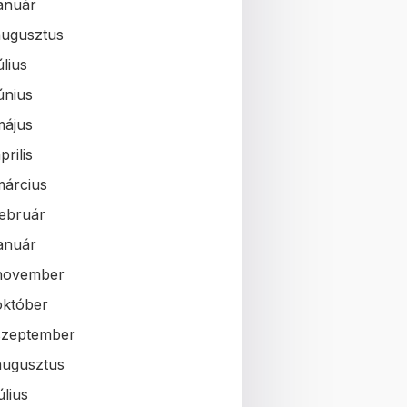
január
augusztus
úlius
únius
május
prilis
március
február
január
november
október
szeptember
augusztus
úlius