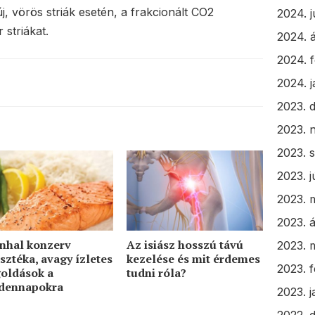
j, vörös striák esetén, a frakcionált CO2
2024. j
r striákat.
2024. á
2024. 
2024. 
2023. 
2023. 
2023. 
2023. j
2023. 
2023. á
onhal konzerv
Az isiász hosszú távú
2023. 
sztéka, avagy ízletes
kezelése és mit érdemes
2023. 
oldások a
tudni róla?
dennapokra
2023. 